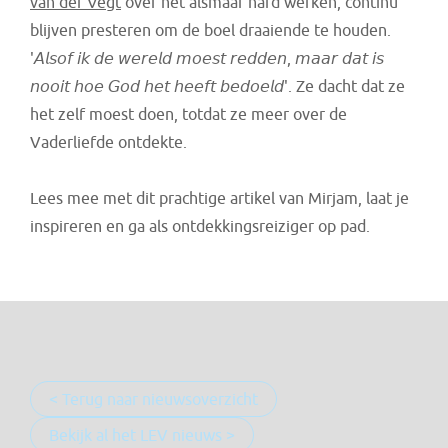
van der Vegt
over het alsmaar hard werken, continu
blijven presteren om de boel draaiende te houden.
'𝘈𝘭𝘴𝘰𝘧 𝘪𝘬 𝘥𝘦 𝘸𝘦𝘳𝘦𝘭𝘥 𝘮𝘰𝘦𝘴𝘵 𝘳𝘦𝘥𝘥𝘦𝘯, 𝘮𝘢𝘢𝘳 𝘥𝘢𝘵 𝘪𝘴
𝘯𝘰𝘰𝘪𝘵 𝘩𝘰𝘦 𝘎𝘰𝘥 𝘩𝘦𝘵 𝘩𝘦𝘦𝘧𝘵 𝘣𝘦𝘥𝘰𝘦𝘭𝘥'. Ze dacht dat ze
het zelf moest doen, totdat ze meer over de
Vaderliefde ontdekte.
Lees mee met dit prachtige artikel van Mirjam, laat je
inspireren en ga als ontdekkingsreiziger op pad.
< Terug naar nieuwsoverzicht
Bekijk al het LEV nieuws >