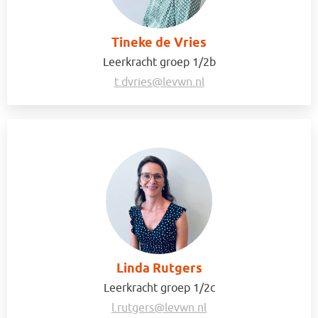
Tineke de Vries
Leerkracht groep 1/2b
t.dvries@levwn.nl
Linda Rutgers
Leerkracht groep 1/2c
l.rutgers@levwn.nl