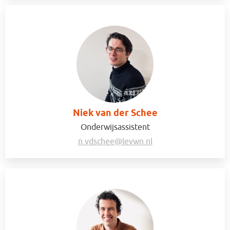
Niek van der Schee
Onderwijsassistent
n.vdschee@levwn.nl