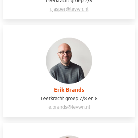
Leerkracht groep 7/8
r.jasper@levwn.nl
Erik Brands
Leerkracht groep 7/8 en 8
e.brands@levwn.nl