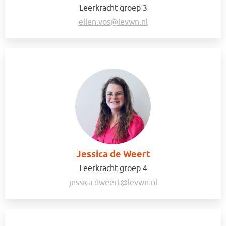
Leerkracht groep 3
ellen.vos@levwn.nl
Jessica de Weert
Leerkracht groep 4
jessica.dweert@levwn.nl