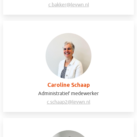
c.bakker@levwn.nl
Caroline Schaap
Administratief medewerker
c.schaap2@levwn.nl