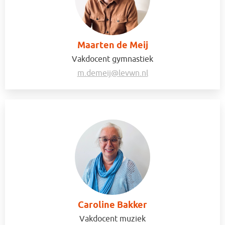
Maarten de Meij
Vakdocent gymnastiek
m.demeij@levwn.nl
Caroline Bakker
Vakdocent muziek