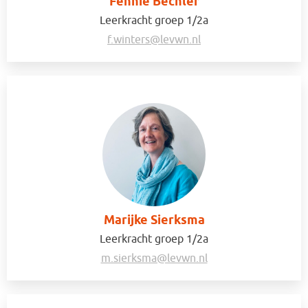
Fennie Bechler
Leerkracht groep 1/2a
f.winters@levwn.nl
Marijke Sierksma
Leerkracht groep 1/2a
m.sierksma@levwn.nl