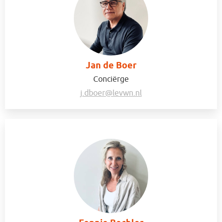
Jan de Boer
Conciërge
j.dboer@levwn.nl