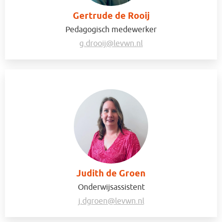
Gertrude de Rooij
Pedagogisch medewerker
g.drooij@levwn.nl
Judith de Groen
Onderwijsassistent
j.dgroen@levwn.nl