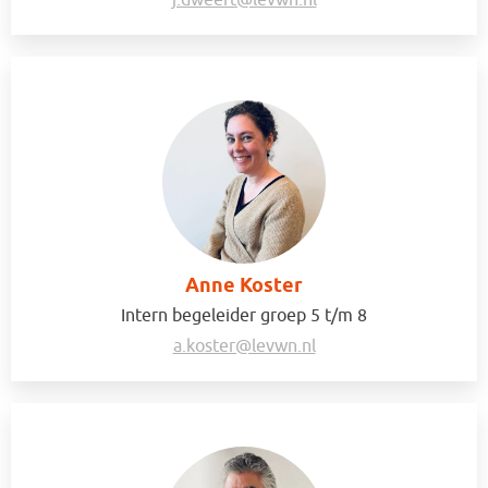
j.dweert@levwn.nl
Anne Koster
Intern begeleider groep 5 t/m 8
a.koster@levwn.nl