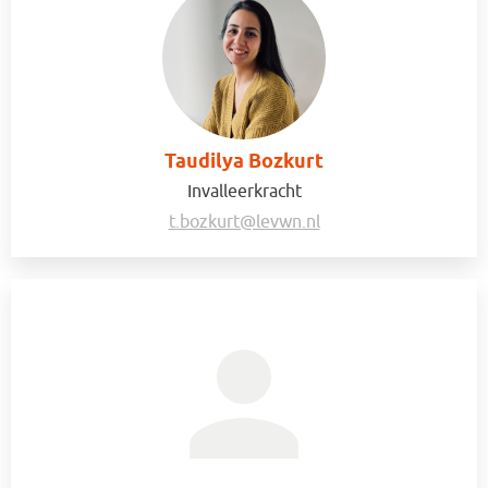
Taudilya Bozkurt
Invalleerkracht
t.bozkurt@levwn.nl