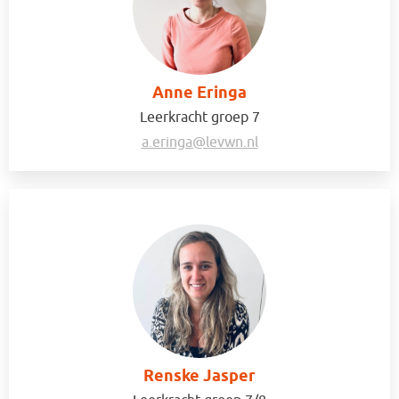
Anne Eringa
Leerkracht groep 7
a.eringa@levwn.nl
Renske Jasper