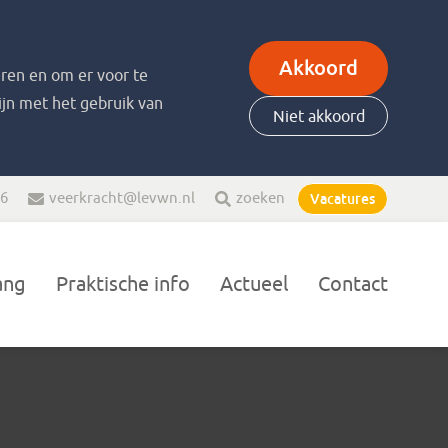
Akkoord
ren en om er voor te
zijn met het gebruik van
Niet akkoord
66
veerkracht@levwn.nl
zoeken
Vacatures
ang
Praktische info
Actueel
Contact