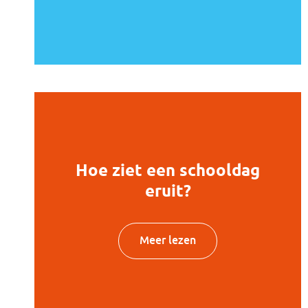
Hoe ziet een schooldag
eruit?
Meer lezen