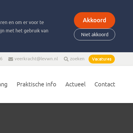
Akkoord
ren en om er voor te
zijn met het gebruik van
Niet akkoord
66
veerkracht@levwn.nl
zoeken
Vacatures
ang
Praktische info
Actueel
Contact