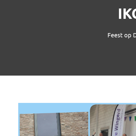
IK
Feest op D