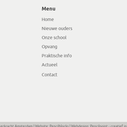
Menu
Home
Nieuwe ouders
Onze school
Opvang
Praktische info
Actueel
Contact
eerkracht Amsterdam
| Website:
Pencilblocks
| Webdesign:
Pencilpoint - creatief 