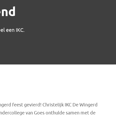
end
el een IKC.
erd feest gevierd! Christelijk IKC De Wingerd
ndercollege van Goes onthulde samen met de