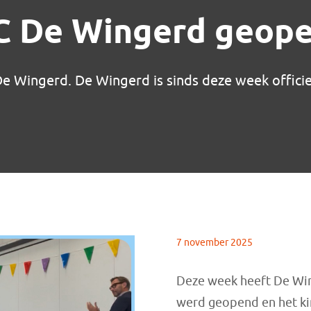
C De Wingerd geop
e Wingerd. De Wingerd is sinds deze week officie
7 november 2025
Deze week heeft De Wing
werd geopend en het ki