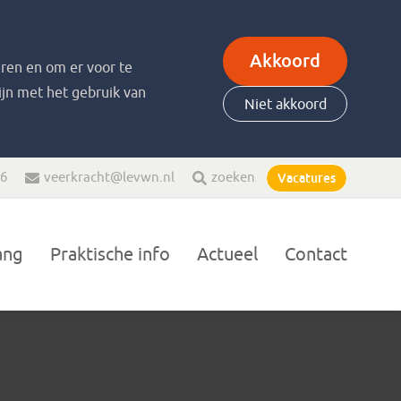
Akkoord
ren en om er voor te
zijn met het gebruik van
Niet akkoord
66
veerkracht@levwn.nl
zoeken
Vacatures
ang
Praktische info
Actueel
Contact