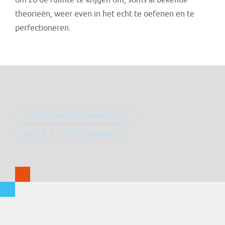
om zo de ruimte te krijgen om, soms al bekende
theorieën, weer even in het echt te oefenen en te
perfectioneren.
< Terug naar nieuwsoverzicht
Bekijk al het LEV nieuws >